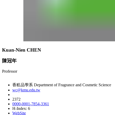
Kuan-Nien CHEN
陳冠年
Professor
香粧品學系 Department of Fragrance and Cosmetic Science
wc@kmu.edu.tw
2372
0000-0001-7854-3361
H-Index: 6
WebSite