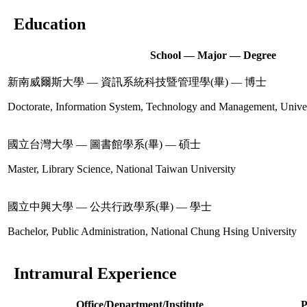
Education
School — Major — Degree
新南威爾斯大學 — 資訊系統科技暨管理學(畢) — 博士
Doctorate, Information System, Technology and Management, Unive
國立台灣大學 — 圖書館學系(畢) — 碩士
Master, Library Science, National Taiwan University
國立中興大學 — 公共行政學系(畢) — 學士
Bachelor, Public Administration, National Chung Hsing University
Intramural Experience
Office/Department/Institute
P